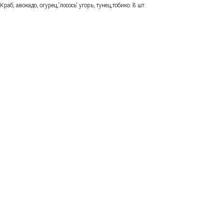
Краб, авокадо, огурец,'лосось' угорь, тунец,тобико. 8 шт.