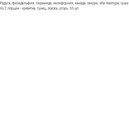
Радуга, филадельфия, пирамида, калифорния, канада, сакура, эби темпура, суши
по 2 порции - креветка, тунец, лосось, угорь. 55 шт.